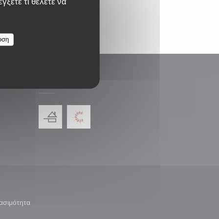
γξετε τι θέλετε να
υση
ΑΝΤΑΜΟΙΒΈΣ
παράθυρο))
ε νέο παράθυρο))
ασιμότητα
άθυρο))
((ανοίγει σε νέο παράθυρο))