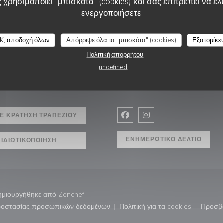
 χρησιμοποιεί "μπισκότα" (cookies) και σας επιτρέπει να ελέ
ενεργοποιήσετε
LUISA MARIA
K, αποδοχή όλων
Απόρριψε όλα τα "μπισκότα" (cookies)
Εξατομίκε
Πολιτική απορρήτου
undefined
ΣΗ
ΑΚΟΛΟΥΘΉΣΤΕ ΜΑΣ
 παράθυρο))
Ε ΚΡΆΤΗΣΗ ΤΡΑΠΕΖΙΟΎ
Facebook ((ανοίγει σε νέο 
Instagram ((ανοίγει σ
ΕΝΗΜΕΡΩΤΙΚΌ ΔΕΛΤΊΟ
ΙΔΙΩΤΙΚΟΠΟΊΗΣΗ
((ανοίγει σε νέο παράθυρο))
δημιουργήθηκε από
Zenchef
προστασίας προσωπικών δεδομένων
Πολιτική για τα cookies
Προσβ
άθυρο))
((ανοίγει σε νέο παράθυρο))
((ανοίγει σε νέο παρ