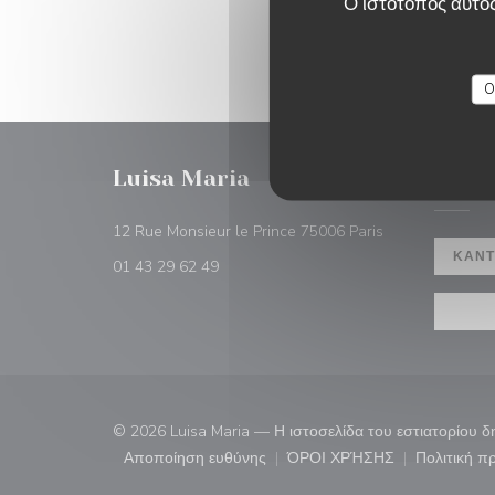
Ο ιστότοπος αυτός
O
Luisa Maria
ΚΡΆΤΗ
((ανοίγει σε νέο
12 Rue Monsieur le Prince 75006 Paris
ΚΆΝΤ
01 43 29 62 49
© 2026 Luisa Maria — Η ιστοσελίδα του εστιατορίου 
Αποποίηση ευθύνης
ΌΡΟΙ ΧΡΉΣΗΣ
Πολιτική 
((ανοίγει σε νέο παράθυρο))
((ανοίγει σε νέο παρ