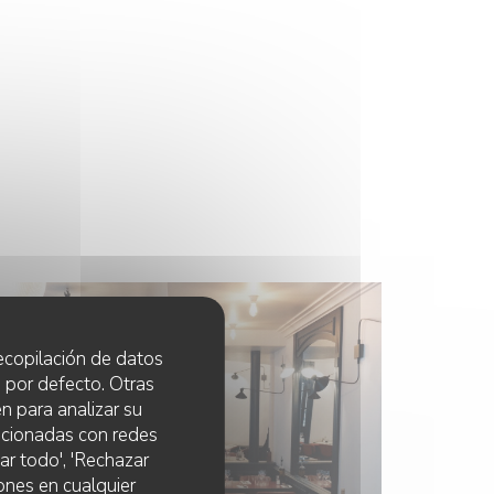
 recopilación de datos
 por defecto. Otras
n para analizar su
lacionadas con redes
ar todo', 'Rechazar
ones en cualquier