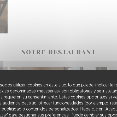
NOTRE RESTAURANT
socios utilizan cookies en este sitio, lo que puede implicar la
okies denominadas «necesarias» son obligatorias y se instalan
s requieren su consentimiento. Estas cookies opcionales sirve
a audiencia del sitio, ofrecer funcionalidades (por ejemplo, re
r publicidad o contenidos personalizados. Haga clic en 'Acept
lizar' para gestionar sus preferencias. Puede cambiar sus opci
LUISA MARIA