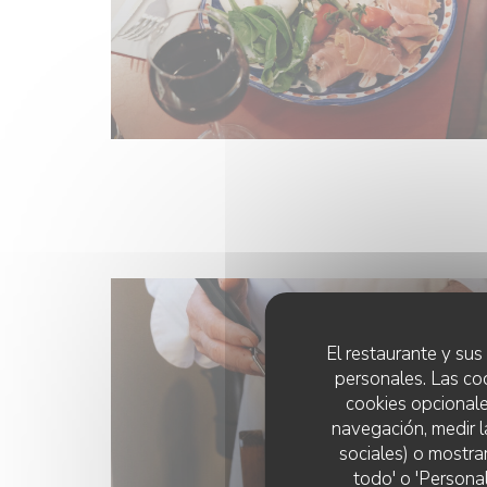
El restaurante y sus 
personales. Las co
cookies opcionale
navegación, medir l
sociales) o mostra
todo' o 'Persona