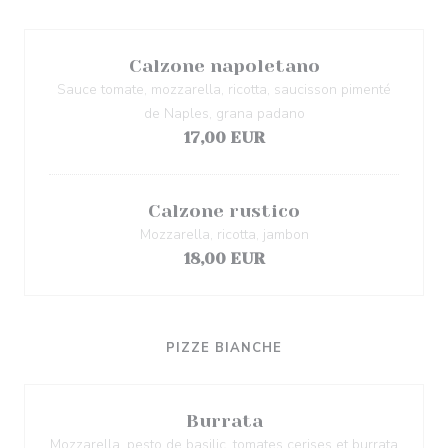
Calzone napoletano
Sauce tomate, mozzarella, ricotta, saucisson pimenté
de Naples, grana padano
17,00 EUR
Calzone rustico
Mozzarella, ricotta, jambon
18,00 EUR
PIZZE BIANCHE
Burrata
Mozzarella, pesto de basilic, tomates cerises et burrata