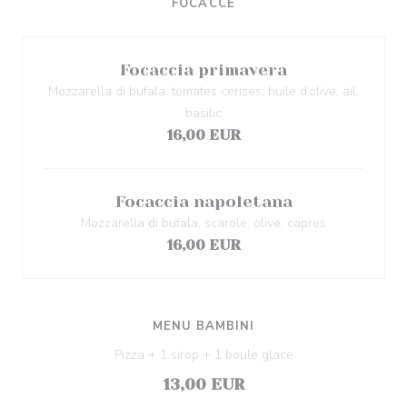
FOCACCE
Focaccia primavera
Mozzarella di bufala, tomates cerises, huile d’olive, ail,
basilic
16,00 EUR
Focaccia napoletana
Mozzarella di bufala, scarole, olive, capres
16,00 EUR
MENU BAMBINI
Pizza + 1 sirop + 1 boule glace
13,00 EUR