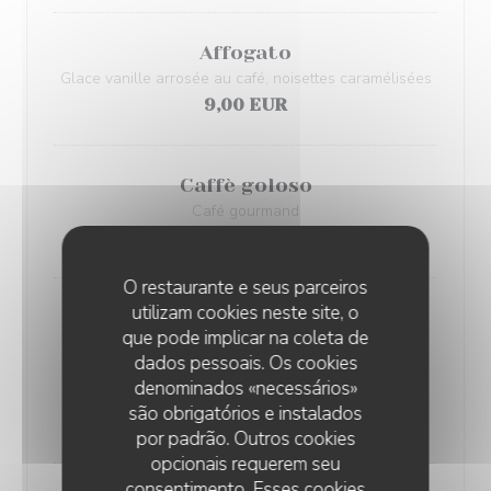
Affogato
Glace vanille arrosée au café, noisettes caramélisées
9,00 EUR
Caffè goloso
Café gourmand
9,00 EUR
O restaurante e seus parceiros
utilizam cookies neste site, o
Gelati
que pode implicar na coleta de
2 boules au choix
dados pessoais. Os cookies
Vanille, chocolat, fraise, pistache, stracciatella, café,
denominados «necessários»
framboise, citron, fraise
são obrigatórios e instalados
8,00 EUR
por padrão. Outros cookies
opcionais requerem seu
consentimento. Esses cookies