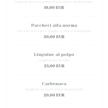
Linguine aux courgettes et provolone, ail et menthe
19,00 EUR
Paccheri alla norma
Paccheri a la sauce tomate, ricotta et aubergines
20,00 EUR
Linguine al polpo
Linguine aux poulpe
23,00 EUR
Carbonara
Spaghetti au jaune d'œuf et guanciale
20,00 EUR