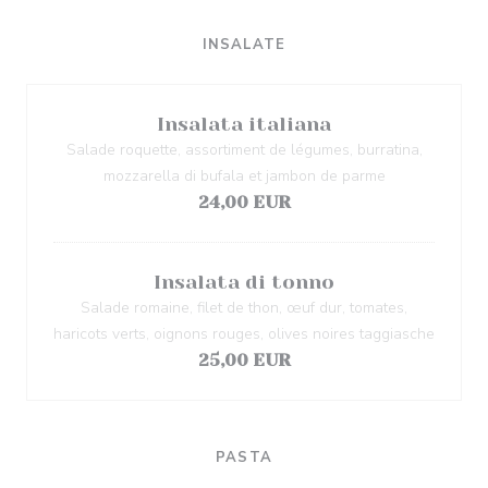
INSALATE
Insalata italiana
Salade roquette, assortiment de légumes, burratina,
mozzarella di bufala et jambon de parme
24,00 EUR
Insalata di tonno
Salade romaine, filet de thon, œuf dur, tomates,
haricots verts, oignons rouges, olives noires taggiasche
25,00 EUR
PASTA