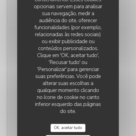
Coppa sorrento
opcionais servem para analisar
Sorbet citron arrosé de limoncello
sua navegação, medir a
9,00 EUR
audiência do site, oferecer
funcionalidades (por exemplo,
relacionadas às redes sociais)
ou exibir publicidade ou
PIZZE ROSSE
conteúdos personalizados.
LUISA MARIA
Clique em 'OK, aceitar tudo',
'Recusar tudo' ou
Marinara
'Personalizar' para gerenciar
Sauce tomate, ails & origan
suas preferências. Você pode
10,00 EUR
alterar suas escolhas a
qualquer momento clicando
no ícone de cookie no canto
inferior esquerdo das páginas
Napoletana
do site.
Sauce tomate, anchois, olives taggiasche, câpres
11,00 EUR
OK, aceitar tudo