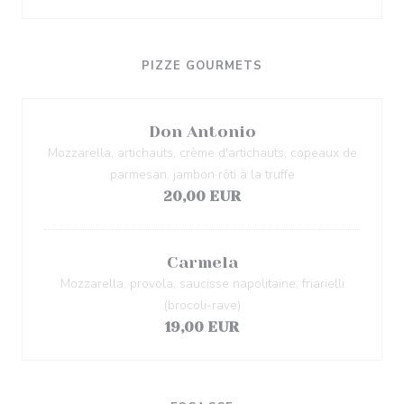
PIZZE GOURMETS
Don Antonio
Mozzarella, artichauts, crème d'artichauts, copeaux de
parmesan, jambon rôti à la truffe
20,00 EUR
Carmela
Mozzarella, provola, saucisse napolitaine, friarielli
(brocoli-rave)
19,00 EUR