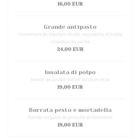
16,00 EUR
Grande antipasto
Assortiment de légumes, ricotta, mozzarella di bufala
et jambon de parme
24,00 EUR
Insalata di polpo
Salade de poulpe mariné au citron et ail
19,00 EUR
Burrata pesto e mortadella
Burrata au pesto de pistache et mortadelle
18,00 EUR