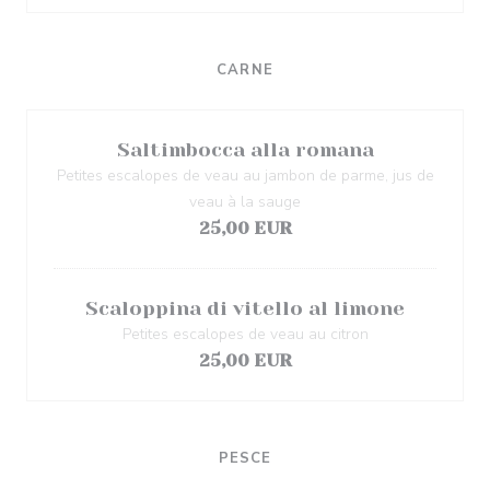
CARNE
Saltimbocca alla romana
Petites escalopes de veau au jambon de parme, jus de
veau à la sauge
25,00 EUR
Scaloppina di vitello al limone
Petites escalopes de veau au citron
25,00 EUR
PESCE