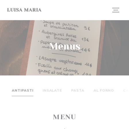
Painel de Gerenciamento de Cookies
LUISA MARIA
Menus
ANTIPASTI
INSALATE
PASTA
AL FORNO
CA
MENU