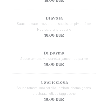
18,00 EUR
Diavola
Sauce tomate, mozzarella, saucisson pimenté de
Naples, grana padano
16,00 EUR
Di parma
Sauce tomate, mozzarella, jambon de parme
19,00 EUR
Capricciosa
Sauce tomate, mozzarella, jambon, champignons,
artichauts, olives taggiasche
19,00 EUR