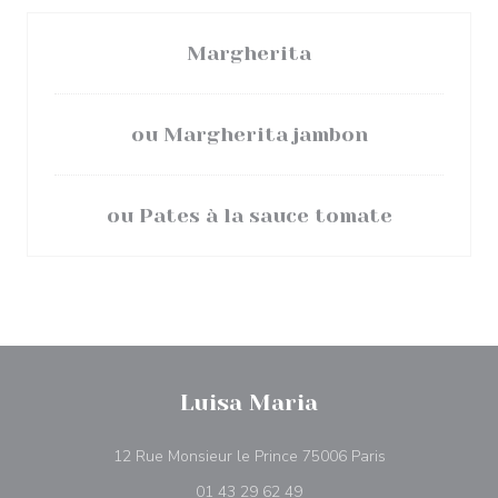
Margherita
ou Margherita jambon
ou Pates à la sauce tomate
Luisa Maria
((abre numa nov
12 Rue Monsieur le Prince 75006 Paris
01 43 29 62 49