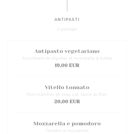
ANTIPASTI
A partager
Antipasto vegetariano
Assortiment de légumes et mozzarella di bufala
19,00 EUR
Vitello tonnato
Fines tranches de veau cuit, sauce au thon
20,00 EUR
Mozzarella e pomodoro
Tomates et mozzarella