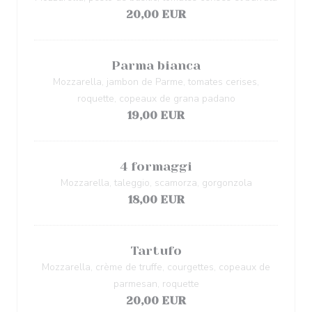
20,00 EUR
Parma bianca
Mozzarella, jambon de Parme, tomates cerises,
roquette, copeaux de grana padano
19,00 EUR
4 formaggi
Mozzarella, taleggio, scamorza, gorgonzola
18,00 EUR
Tartufo
Mozzarella, crème de truffe, courgettes, copeaux de
parmesan, roquette
20,00 EUR