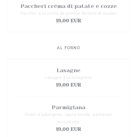
Paccheri créma di patate e cozze
Paccheri a la crème de pomme de terre et moules
19,00 EUR
AL FORNO
Lasagne
Lasagne à la bolognese
19,00 EUR
Parmigiana
Gratin d’aubergines, sauce tomate, parmesan,
mozzarella
19,00 EUR